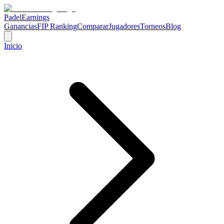
Padel
Earnings
Ganancias
FIP Ranking
Comparar
Jugadores
Torneos
Blog
Inicio