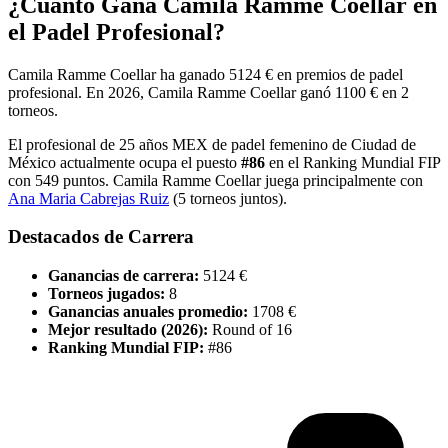
¿Cuánto Gana
Camila Ramme Coellar
en
el Padel Profesional?
Camila Ramme Coellar
ha ganado
5124 €
en premios de padel
profesional
.
En
2026
,
Camila Ramme Coellar
ganó
1100 €
en
2
torneo
s
.
El profesional de
25
años
MEX
de padel
femenino
de
Ciudad de
México
actualmente ocupa el puesto
#
86
en el Ranking Mundial FIP
con
549
puntos
.
Camila Ramme Coellar
juega principalmente con
Ana Maria Cabrejas Ruiz
(
5
torneos juntos).
Destacados de Carrera
Ganancias de carrera:
5124 €
Torneos jugados:
8
Ganancias anuales promedio:
1708 €
Mejor resultado (
2026
):
Round of 16
Ranking Mundial FIP:
#
86