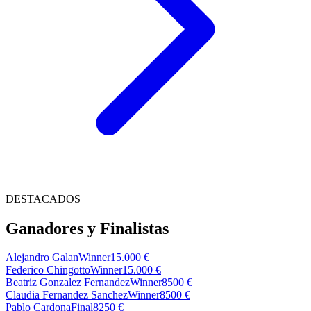
DESTACADOS
Ganadores y Finalistas
Alejandro Galan
Winner
15.000 €
Federico Chingotto
Winner
15.000 €
Beatriz Gonzalez Fernandez
Winner
8500 €
Claudia Fernandez Sanchez
Winner
8500 €
Pablo Cardona
Final
8250 €