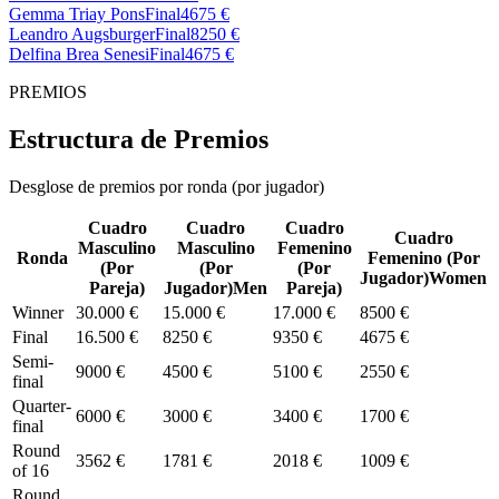
Gemma Triay Pons
Final
4675 €
Leandro Augsburger
Final
8250 €
Delfina Brea Senesi
Final
4675 €
PREMIOS
Estructura de Premios
Desglose de premios por ronda (por jugador)
Cuadro
Cuadro
Cuadro
Cuadro
Masculino
Masculino
Femenino
Ronda
Femenino
(
Por
(
Por
(
Por
(
Por
Jugador
)
Women
Pareja
)
Jugador
)
Men
Pareja
)
Winner
30.000 €
15.000 €
17.000 €
8500 €
Final
16.500 €
8250 €
9350 €
4675 €
Semi-
9000 €
4500 €
5100 €
2550 €
final
Quarter-
6000 €
3000 €
3400 €
1700 €
final
Round
3562 €
1781 €
2018 €
1009 €
of 16
Round