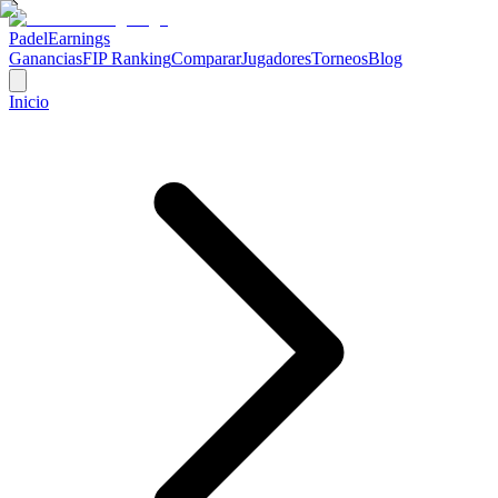
Padel
Earnings
Ganancias
FIP Ranking
Comparar
Jugadores
Torneos
Blog
Inicio