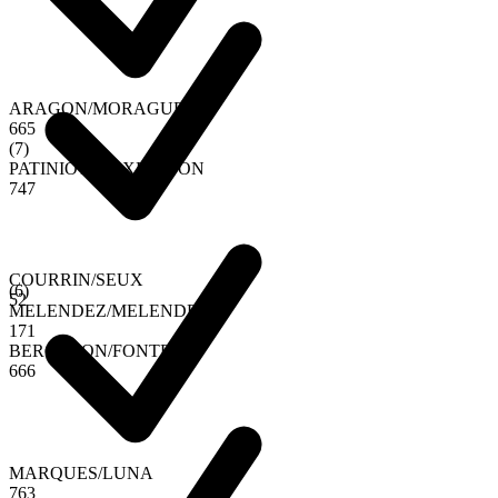
ARAGON
/
MORAGUES
6
6
5
(
7
)
PATINIOTIS
/
AXELSSON
7
4
7
COURRIN
/
SEUX
(
6
)
5
2
MELENDEZ
/
MELENDEZ
1
7
1
BERGERON
/
FONTENY
6
6
6
MARQUES
/
LUNA
7
6
3