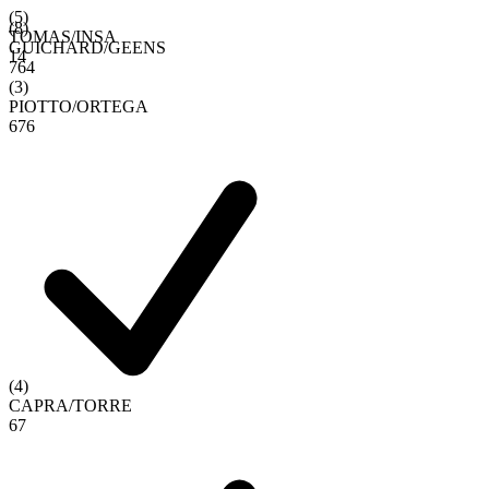
(
5
)
(
8
)
TOMAS
/
INSA
GUICHARD
/
GEENS
1
4
7
6
4
(
3
)
PIOTTO
/
ORTEGA
6
7
6
(
4
)
CAPRA
/
TORRE
6
7