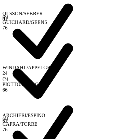
OLSSON
/
SEBBER
(
8
)
0
1
GUICHARD
/
GEENS
7
6
WINDAHL
/
APPELGREN
2
4
(
3
)
PIOTTO
/
ORTEGA
6
6
ARCHIERI
/
ESPINO
(
4
)
6
1
CAPRA
/
TORRE
7
6