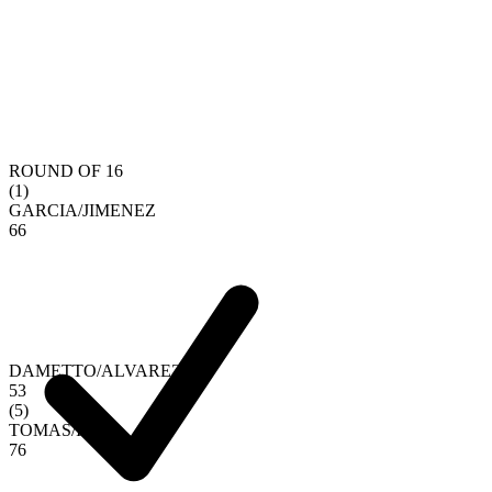
ROUND OF 16
(
1
)
GARCIA
/
JIMENEZ
6
6
DAMETTO
/
ALVAREZ
5
3
(
5
)
TOMAS
/
INSA
7
6