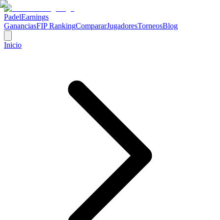
Padel
Earnings
Ganancias
FIP Ranking
Comparar
Jugadores
Torneos
Blog
Inicio