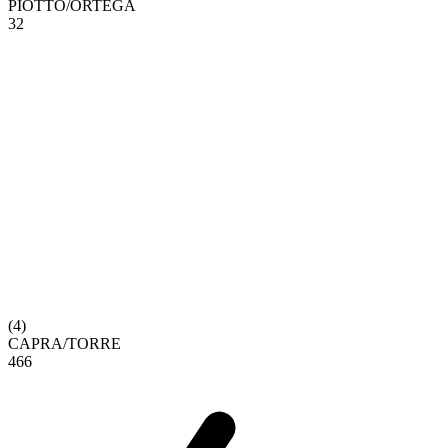
PIOTTO
/
ORTEGA
3
2
(
4
)
CAPRA
/
TORRE
4
6
6