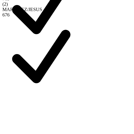
(
2
)
MARTINEZ
/
JESUS
6
7
6