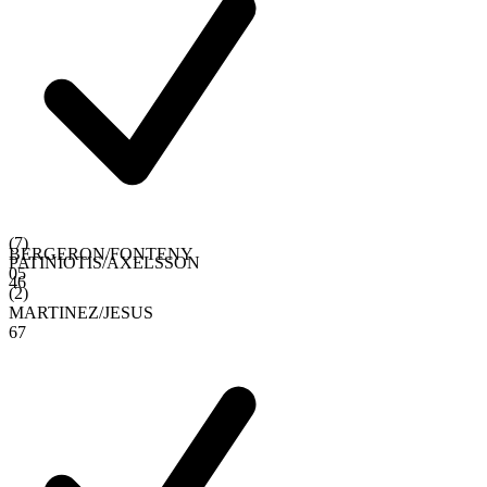
(
7
)
BERGERON
/
FONTENY
PATINIOTIS
/
AXELSSON
0
5
4
6
(
2
)
MARTINEZ
/
JESUS
6
7