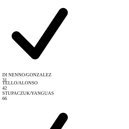
DI NENNO
/
GONZALEZ
3
1
TELLO
/
ALONSO
4
2
STUPACZUK
/
YANGUAS
6
6