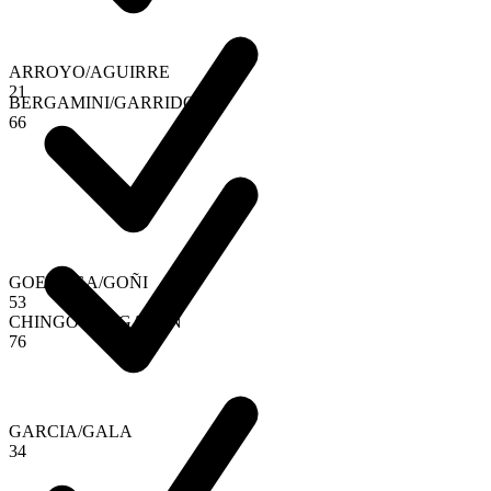
ARROYO
/
AGUIRRE
2
1
BERGAMINI
/
GARRIDO
6
6
GOENAGA
/
GOÑI
5
3
CHINGOTTO
/
GALAN
7
6
GARCIA
/
GALA
3
4