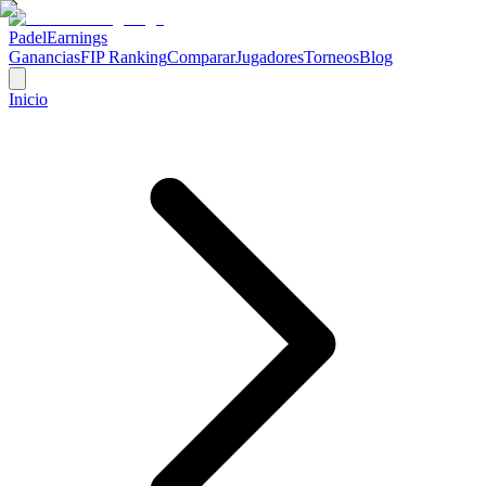
Padel
Earnings
Ganancias
FIP Ranking
Comparar
Jugadores
Torneos
Blog
Inicio