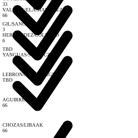
3
3
VALENZUELA
/
MARTINEZ
6
6
GIL
/
SANCHEZ
3
HERNANDEZ
/
COLLADO
6
TBD
YANGUAS
/
STUPACZUK
LEBRON
/
AUGSBURGER
TBD
AGUIRRE
/
ARROYO
6
6
CHOZAS
/
LIBAAK
6
6