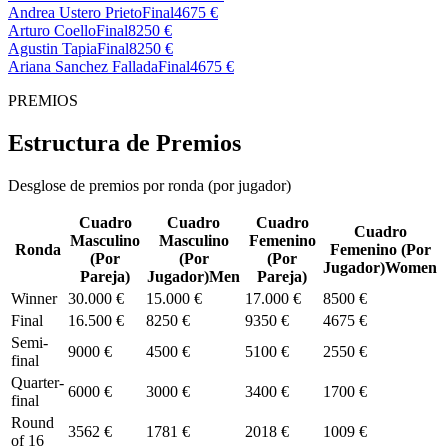
Andrea Ustero Prieto
Final
4675 €
Arturo Coello
Final
8250 €
Agustin Tapia
Final
8250 €
Ariana Sanchez Fallada
Final
4675 €
PREMIOS
Estructura de Premios
Desglose de premios por ronda (por jugador)
Cuadro
Cuadro
Cuadro
Cuadro
Masculino
Masculino
Femenino
Ronda
Femenino
(
Por
(
Por
(
Por
(
Por
Jugador
)
Women
Pareja
)
Jugador
)
Men
Pareja
)
Winner
30.000 €
15.000 €
17.000 €
8500 €
Final
16.500 €
8250 €
9350 €
4675 €
Semi-
9000 €
4500 €
5100 €
2550 €
final
Quarter-
6000 €
3000 €
3400 €
1700 €
final
Round
3562 €
1781 €
2018 €
1009 €
of 16