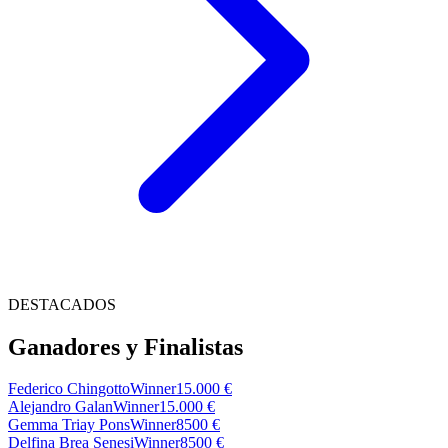
DESTACADOS
Ganadores y Finalistas
Federico Chingotto
Winner
15.000 €
Alejandro Galan
Winner
15.000 €
Gemma Triay Pons
Winner
8500 €
Delfina Brea Senesi
Winner
8500 €