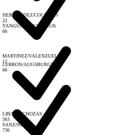
HERNANDEZ
/
COLLADO
2
2
YANGUAS
/
STUPACZUK
6
6
MARTINEZ
/
VALENZUELA
1
2
LEBRON
/
AUGSBURGER
6
6
LIBAAK
/
CHOZAS
5
6
3
SANZ
/
NIETO
7
3
6