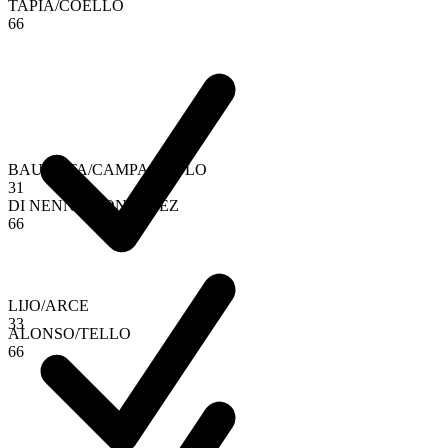
TAPIA
/
COELLO
6
6
BAUTISTA
/
CAMPAGNOLO
3
1
DI NENNO
/
GONZALEZ
6
6
LIJO
/
ARCE
3
3
ALONSO
/
TELLO
6
6