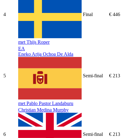
4
Final
€ 446
met Thijs Roper
EA
Eneko Arija Ochoa De Alda
5
Semi-final
€ 213
met Pablo Pastor Landaburu
Christian Medina Murphy
6
Semi-final
€ 213