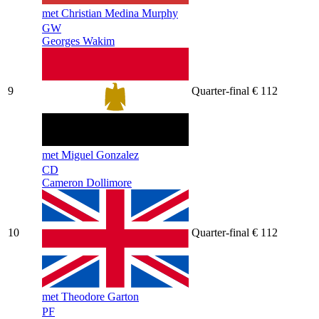
met Christian Medina Murphy
GW
Georges Wakim
9
Quarter-final
€ 112
met Miguel Gonzalez
CD
Cameron Dollimore
10
Quarter-final
€ 112
met Theodore Garton
PF