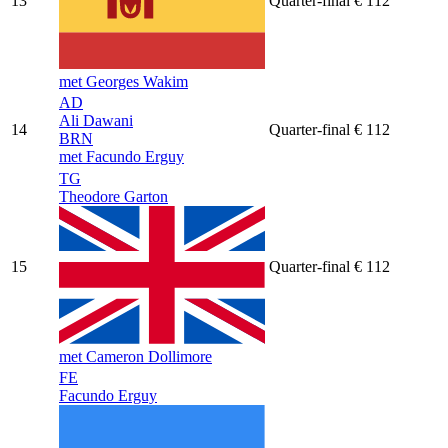
13
Quarter-final
€ 112
met Georges Wakim
AD
Ali Dawani
14
Quarter-final
€ 112
BRN
met Facundo Erguy
TG
Theodore Garton
15
Quarter-final
€ 112
met Cameron Dollimore
FE
Facundo Erguy