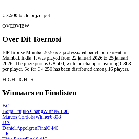
€ 8.500 totale prijzenpot
OVERVIEW
Over Dit Toernooi
FIP Bronze Mumbai 2026 is a professional padel tournament in
Mumbai, India. It was played from 22 januari 2026 to 25 januari
2026. The prize pool is € 8.500, with the champion earning € 808
per player. So far € 4.250 has been distributed among 16 players.
HIGHLIGHTS
Winnaars en Finalisten
BC
Borja Trujillo Chang
Winner
€ 808
Marcos Cordoba
Winner
€ 808
DA
Daniel Appelgren
Final
€ 446
TR