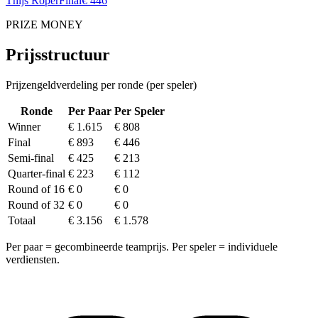
Thijs Roper
Final
€ 446
PRIZE MONEY
Prijsstructuur
Prijzengeldverdeling per ronde (per speler)
Ronde
Per Paar
Per Speler
Winner
€ 1.615
€ 808
Final
€ 893
€ 446
Semi-final
€ 425
€ 213
Quarter-final
€ 223
€ 112
Round of 16
€ 0
€ 0
Round of 32
€ 0
€ 0
Totaal
€ 3.156
€ 1.578
Per paar = gecombineerde teamprijs. Per speler = individuele
verdiensten.