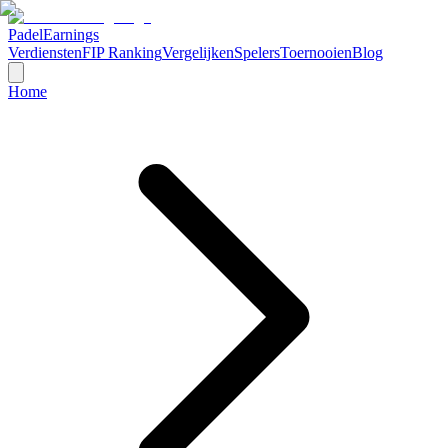
Padel
Earnings
Verdiensten
FIP Ranking
Vergelijken
Spelers
Toernooien
Blog
Home