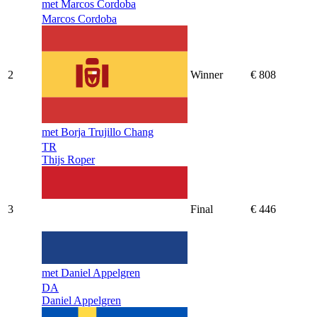
met Marcos Cordoba
Marcos Cordoba
2
Winner
€ 808
met Borja Trujillo Chang
TR
Thijs Roper
3
Final
€ 446
met Daniel Appelgren
DA
Daniel Appelgren