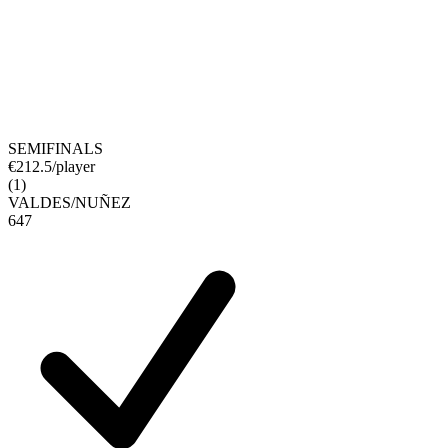
SEMIFINALS
€
212.5
/player
(
1
)
VALDES
/
NUÑEZ
6
4
7