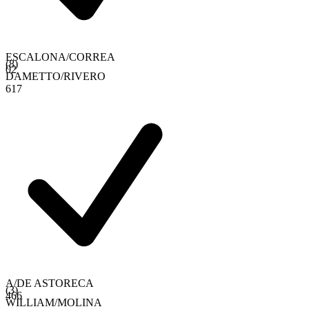
ESCALONA
/
CORREA
(
8
)
0
2
DAMETTO
/
RIVERO
6
1
7
A
/
DE ASTORECA
(
3
)
4
6
6
WILLIAM
/
MOLINA