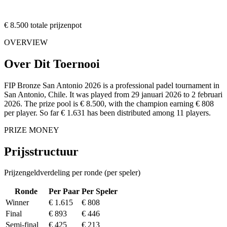
€ 8.500 totale prijzenpot
OVERVIEW
Over Dit Toernooi
FIP Bronze San Antonio 2026 is a professional padel tournament in
San Antonio, Chile. It was played from 29 januari 2026 to 2 februari
2026. The prize pool is € 8.500, with the champion earning € 808
per player. So far € 1.631 has been distributed among 11 players.
PRIZE MONEY
Prijsstructuur
Prijzengeldverdeling per ronde (per speler)
Ronde
Per Paar
Per Speler
Winner
€ 1.615
€ 808
Final
€ 893
€ 446
Semi-final
€ 425
€ 213