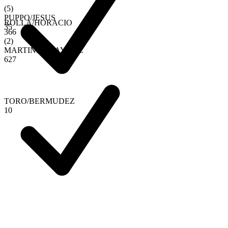
(
5
)
PUPPO
/
JESUS
ROLLA
/
HORACIO
3
5
3
6
6
(
2
)
MARTINEZ
/
GAYONE
6
2
7
TORO
/
BERMUDEZ
1
0