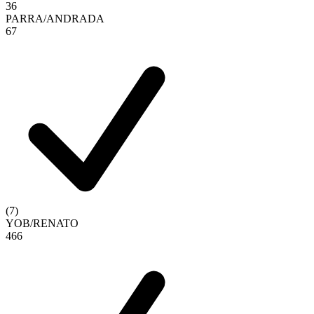
3
6
PARRA
/
ANDRADA
6
7
(
7
)
YOB
/
RENATO
4
6
6