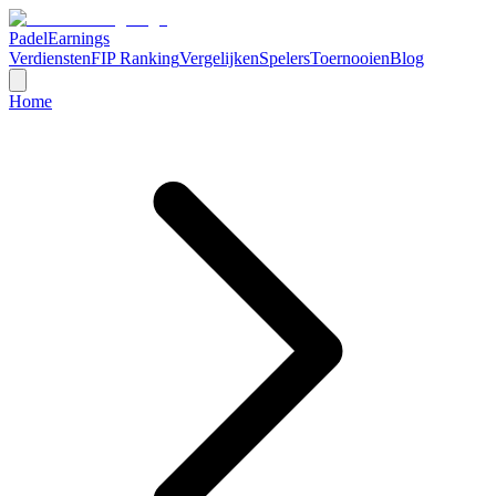
Padel
Earnings
Verdiensten
FIP Ranking
Vergelijken
Spelers
Toernooien
Blog
Home