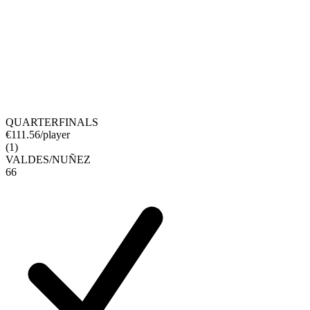
QUARTERFINALS
€
111.56
/player
(
1
)
VALDES
/
NUÑEZ
6
6