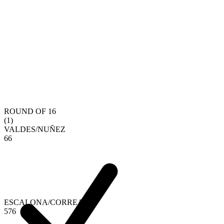
ROUND OF 16
(
1
)
VALDES
/
NUÑEZ
6
6
ESCALONA
/
CORREA
5
7
6