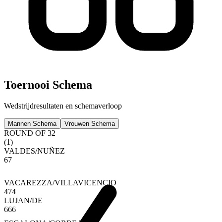
Toernooi Schema
Wedstrijdresultaten en schemaverloop
Mannen Schema
Vrouwen Schema
ROUND OF 32
(
1
)
VALDES
/
NUÑEZ
6
7
VACAREZZA
/
VILLAVICENCIO
4
7
4
LUJAN
/
DE
6
6
6