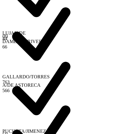
LUJAN
/
DE
(
8
)
4
4
DAMETTO
/
RIVERO
6
6
GALLARDO
/
TORRES
7
6
3
A
/
DE ASTORECA
5
6
6
PUCHETA
/
JIMENEZ