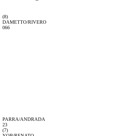
(
8
)
DAMETTO
/
RIVERO
0
6
6
PARRA
/
ANDRADA
2
3
(
7
)
YOB
/
RENATO