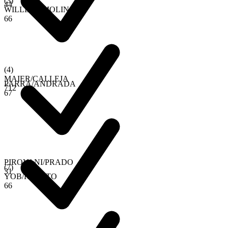
(
3
)
4
4
WILLIAM
/
MOLINA
6
6
(
4
)
MAIER
/
CALLEJA
PARRA
/
ANDRADA
7
1
2
6
7
PIROVANI
/
PRADO
(
7
)
3
1
YOB
/
RENATO
6
6