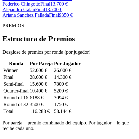
Federico Chingotto
Final
13.700 €
Alejandro Galan
Final
13.700 €
Ariana Sanchez Fallada
Final
9350 €
PREMIOS
Estructura de Premios
Desglose de premios por ronda (por jugador)
Ronda
Por Pareja
Por Jugador
Winner
52.000 €
26.000 €
Final
28.600 €
14.300 €
Semi-final
15.600 €
7800 €
Quarter-final
10.400 €
5200 €
Round of 16
6188 €
3094 €
Round of 32
3500 €
1750 €
Total
116.288 €
58.144 €
Por pareja = premio combinado del equipo. Por jugador = lo que
recibe cada uno.