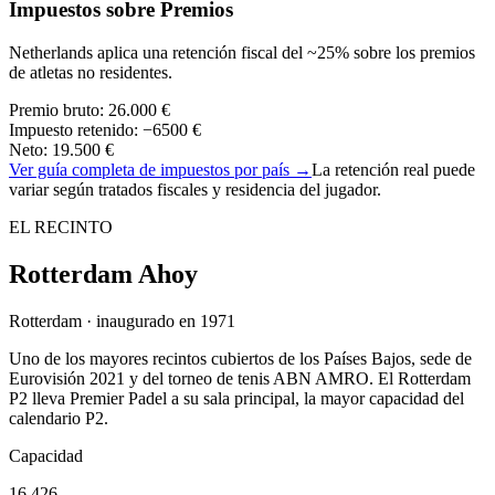
Impuestos sobre Premios
Netherlands aplica una retención fiscal del ~25% sobre los premios
de atletas no residentes.
Premio bruto
:
26.000 €
Impuesto retenido
:
−
6500 €
Neto
:
19.500 €
Ver guía completa de impuestos por país
→
La retención real puede
variar según tratados fiscales y residencia del jugador.
EL RECINTO
Rotterdam Ahoy
Rotterdam · inaugurado en 1971
Uno de los mayores recintos cubiertos de los Países Bajos, sede de
Eurovisión 2021 y del torneo de tenis ABN AMRO. El Rotterdam
P2 lleva Premier Padel a su sala principal, la mayor capacidad del
calendario P2.
Capacidad
16.426