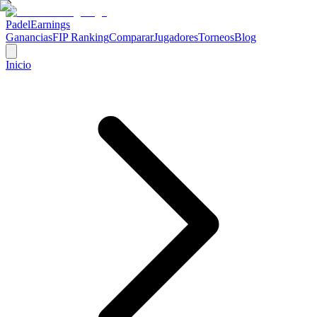
Padel
Earnings
Ganancias
FIP Ranking
Comparar
Jugadores
Torneos
Blog
Inicio