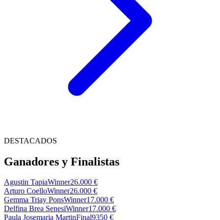
DESTACADOS
Ganadores y Finalistas
Agustin Tapia
Winner
26.000 €
Arturo Coello
Winner
26.000 €
Gemma Triay Pons
Winner
17.000 €
Delfina Brea Senesi
Winner
17.000 €
Paula Josemaria Martin
Final
9350 €