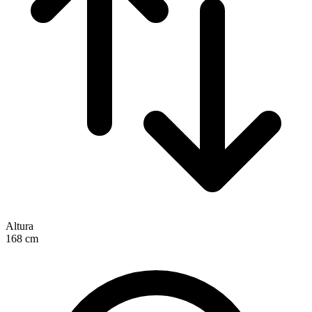
Altura
168
cm