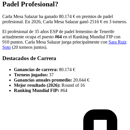
Padel Profesional?
Carla Mesa Salazar
ha ganado
80.174 €
en premios de padel
profesional
.
En
2026
,
Carla Mesa Salazar
ganó
2516 €
en
3
torneo
s
.
El profesional de
35
años
ESP
de padel
femenino
de
Tenerife
actualmente ocupa el puesto
#
64
en el Ranking Mundial FIP
con
910
puntos
.
Carla Mesa Salazar
juega principalmente con
Sara Ruiz
Soto
(
20
torneos juntos).
Destacados de Carrera
Ganancias de carrera:
80.174 €
Torneos jugados:
37
Ganancias anuales promedio:
20.044 €
Mejor resultado (
2026
):
Round of 16
Ranking Mundial FIP:
#
64