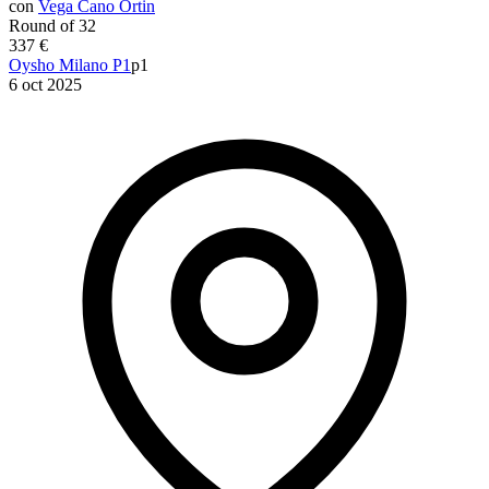
con
Vega Cano Ortin
Round of 32
337 €
Oysho Milano P1
p1
6 oct 2025