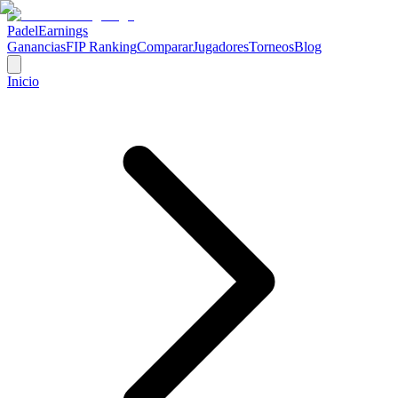
Padel
Earnings
Ganancias
FIP Ranking
Comparar
Jugadores
Torneos
Blog
Inicio