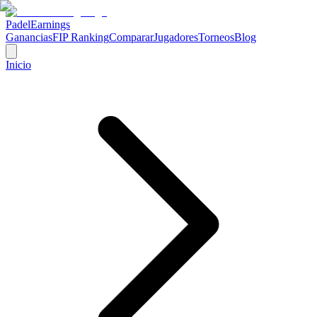
Padel
Earnings
Ganancias
FIP Ranking
Comparar
Jugadores
Torneos
Blog
Inicio