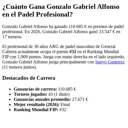
¿Cuánto Gana
Gonzalo Gabriel Alfonso
en el Padel Profesional?
Gonzalo Gabriel Alfonso
ha ganado
110.685 €
en premios de padel
profesional
.
En
2026
,
Gonzalo Gabriel Alfonso
ganó
33.547 €
en
17
torneo
s
.
El profesional de
30
años
ARG
de padel
masculino
de
General
Cabrera
actualmente ocupa el puesto
#
32
en el Ranking Mundial
FIP
con
1,909
puntos
.
Juega con mano
derecha
en el lado
izquierdo
,
Gonzalo Gabriel Alfonso
juega principalmente con
Sanyo Gutierrez
(
11
torneos juntos).
Destacados de Carrera
Ganancias de carrera:
110.685 €
Torneos jugados:
43
(
1
título
)
Ganancias anuales promedio:
27.671 €
Mejor resultado (
2026
):
Final
Ranking Mundial FIP:
#
32