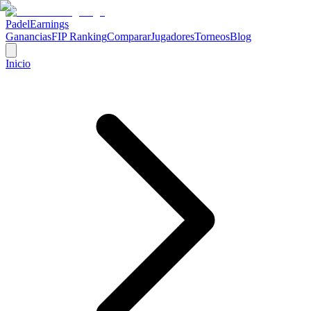
Padel
Earnings
Ganancias
FIP Ranking
Comparar
Jugadores
Torneos
Blog
Inicio