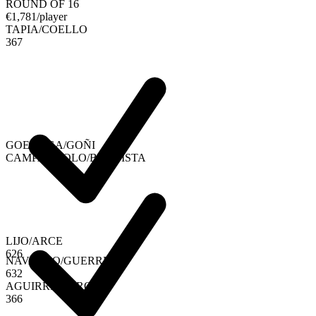
ROUND OF 16
€
1,781
/player
TAPIA
/
COELLO
3
6
7
GOENAGA
/
GOÑI
CAMPAGNOLO
/
BAUTISTA
LIJO
/
ARCE
6
2
6
NAVARRO
/
GUERRERO
6
3
2
AGUIRRE
/
ARROYO
3
6
6