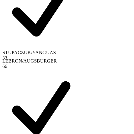
STUPACZUK
/
YANGUAS
3
3
LEBRON
/
AUGSBURGER
6
6