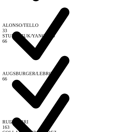
ALONSO
/
TELLO
3
3
STUPACZUK
/
YANGUAS
6
6
AUGSBURGER
/
LEBRON
6
6
RUIZ
/
ESBRI
1
6
3