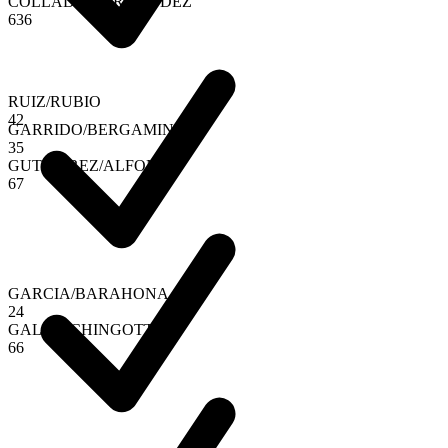
COLLADO
/
HERNANDEZ
6
3
6
RUIZ
/
RUBIO
4
2
GARRIDO
/
BERGAMINI
3
5
GUTIERREZ
/
ALFONSO
6
7
GARCIA
/
BARAHONA
2
4
GALAN
/
CHINGOTTO
6
6