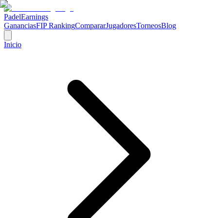
Padel
Earnings
Ganancias
FIP Ranking
Comparar
Jugadores
Torneos
Blog
Inicio