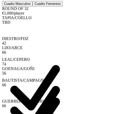
Cuadro Masculino
Cuadro Femenino
ROUND OF 32
€
1,000
/player
TAPIA
/
COELLO
TBD
DIESTRO
/
FDZ
4
2
LIJO
/
ARCE
6
6
LEAL
/
CEPERO
7
4
GOENAGA
/
GOÑI
5
6
BAUTISTA
/
CAMPAGNOLO
6
6
GUERRERO
/
NAVARRO
6
6