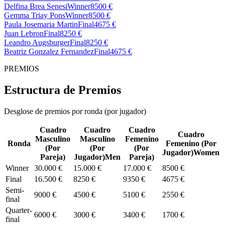
Delfina Brea Senesi
Winner
8500 €
Gemma Triay Pons
Winner
8500 €
Paula Josemaria Martin
Final
4675 €
Juan Lebron
Final
8250 €
Leandro Augsburger
Final
8250 €
Beatriz Gonzalez Fernandez
Final
4675 €
PREMIOS
Estructura de Premios
Desglose de premios por ronda (por jugador)
Cuadro
Cuadro
Cuadro
Cuadro
Masculino
Masculino
Femenino
Ronda
Femenino
(
Por
(
Por
(
Por
(
Por
Jugador
)
Women
Pareja
)
Jugador
)
Men
Pareja
)
Winner
30.000 €
15.000 €
17.000 €
8500 €
Final
16.500 €
8250 €
9350 €
4675 €
Semi-
9000 €
4500 €
5100 €
2550 €
final
Quarter-
6000 €
3000 €
3400 €
1700 €
final