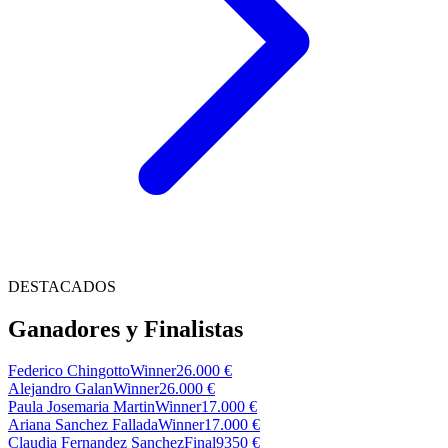
DESTACADOS
Ganadores y Finalistas
Federico Chingotto
Winner
26.000 €
Alejandro Galan
Winner
26.000 €
Paula Josemaria Martin
Winner
17.000 €
Ariana Sanchez Fallada
Winner
17.000 €
Claudia Fernandez Sanchez
Final
9350 €