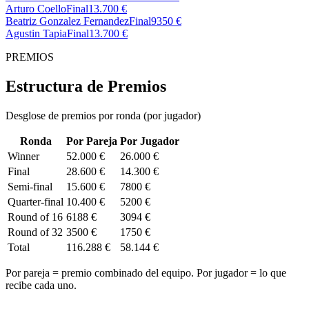
Arturo Coello
Final
13.700 €
Beatriz Gonzalez Fernandez
Final
9350 €
Agustin Tapia
Final
13.700 €
PREMIOS
Estructura de Premios
Desglose de premios por ronda (por jugador)
Ronda
Por Pareja
Por Jugador
Winner
52.000 €
26.000 €
Final
28.600 €
14.300 €
Semi-final
15.600 €
7800 €
Quarter-final
10.400 €
5200 €
Round of 16
6188 €
3094 €
Round of 32
3500 €
1750 €
Total
116.288 €
58.144 €
Por pareja = premio combinado del equipo. Por jugador = lo que
recibe cada uno.