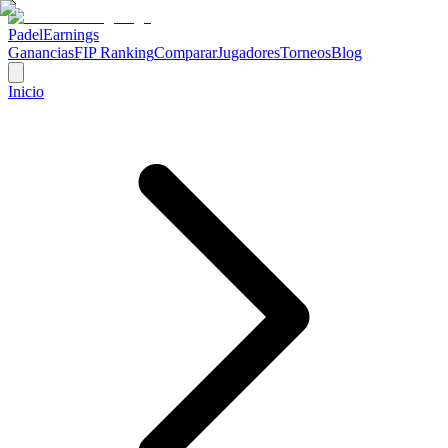
Padel
Earnings
Ganancias
FIP Ranking
Comparar
Jugadores
Torneos
Blog
Inicio