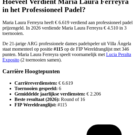
Hoeveel Verdient
Maria Laura Ferreyra
in het Professioneel Padel?
Maria Laura Ferreyra
heeft
€ 6.619
verdiend aan professioneel padel
prijzengeld
.
In
2026
verdiende
Maria Laura Ferreyra
€ 4.510
in
3
toernooi
en
.
De
21
-jarige
ARG
professionele
dames
padelspeler
uit
Villa Ángela
staat momenteel op positie
#
115
op de FIP Wereldranglijst
met
346
punten
.
Maria Laura Ferreyra
speelt voornamelijk met
Lucia Peralta
Exposito
(
2
toernooien samen).
Carrière Hoogtepunten
Carrièreverdiensten:
€ 6.619
Toernooien gespeeld:
6
Gemiddelde jaarlijkse verdiensten:
€ 2.206
Beste resultaat (
2026
):
Round of 16
FIP Wereldranglijst:
#
115