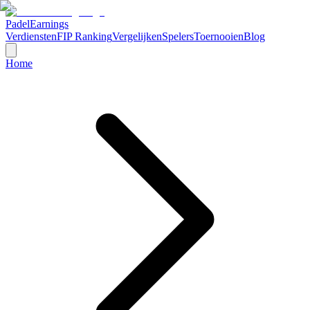
Padel
Earnings
Verdiensten
FIP Ranking
Vergelijken
Spelers
Toernooien
Blog
Home