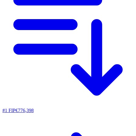
#
1
FIP
€776,398