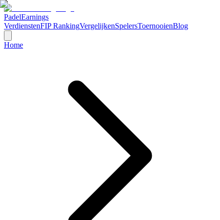
Padel
Earnings
Verdiensten
FIP Ranking
Vergelijken
Spelers
Toernooien
Blog
Home