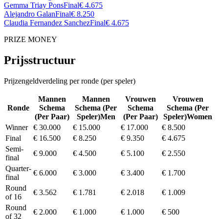
Gemma Triay Pons
Final
€ 4.675
Alejandro Galan
Final
€ 8.250
Claudia Fernandez Sanchez
Final
€ 4.675
PRIZE MONEY
Prijsstructuur
Prijzengeldverdeling per ronde (per speler)
Mannen
Mannen
Vrouwen
Vrouwen
Ronde
Schema
Schema
(
Per
Schema
Schema
(
Per
(
Per Paar
)
Speler
)
Men
(
Per Paar
)
Speler
)
Women
Winner
€ 30.000
€ 15.000
€ 17.000
€ 8.500
Final
€ 16.500
€ 8.250
€ 9.350
€ 4.675
Semi-
€ 9.000
€ 4.500
€ 5.100
€ 2.550
final
Quarter-
€ 6.000
€ 3.000
€ 3.400
€ 1.700
final
Round
€ 3.562
€ 1.781
€ 2.018
€ 1.009
of 16
Round
€ 2.000
€ 1.000
€ 1.000
€ 500
of 32