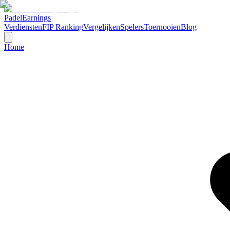
Padel
Earnings
Verdiensten
FIP Ranking
Vergelijken
Spelers
Toernooien
Blog
Home