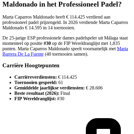
Maldonado
in het Professioneel Padel?
Marta Caparros Maldonado
heeft
€ 114.425
verdiend aan
professioneel padel prijzengeld
.
In
2026
verdiende
Marta Caparros
Maldonado
€ 14.595
in
14
toernooi
en
.
De
25
-jarige
ESP
professionele
dames
padelspeler
uit
Málaga
staat
momenteel op positie
#
30
op de FIP Wereldranglijst
met
1,835
punten
.
Marta Caparros Maldonado
speelt voornamelijk met
Marta
Barrera De La Fuente
(
40
toernooien samen).
Carrière Hoogtepunten
Carrièreverdiensten:
€ 114.425
Toernooien gespeeld:
61
Gemiddelde jaarlijkse verdiensten:
€ 28.606
Beste resultaat (
2026
):
Final
FIP Wereldranglijst:
#
30