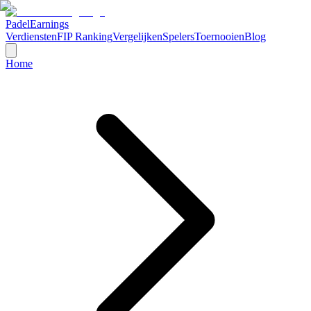
Padel
Earnings
Verdiensten
FIP Ranking
Vergelijken
Spelers
Toernooien
Blog
Home