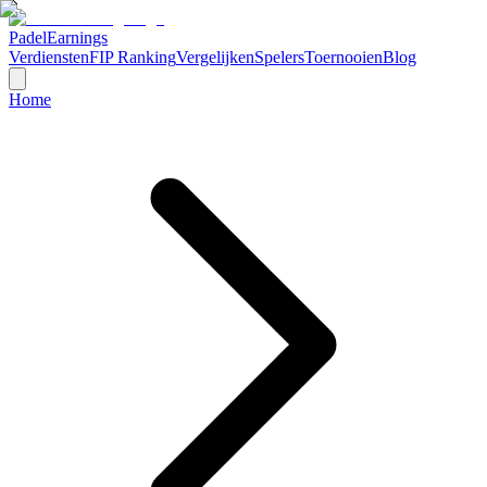
Padel
Earnings
Verdiensten
FIP Ranking
Vergelijken
Spelers
Toernooien
Blog
Home