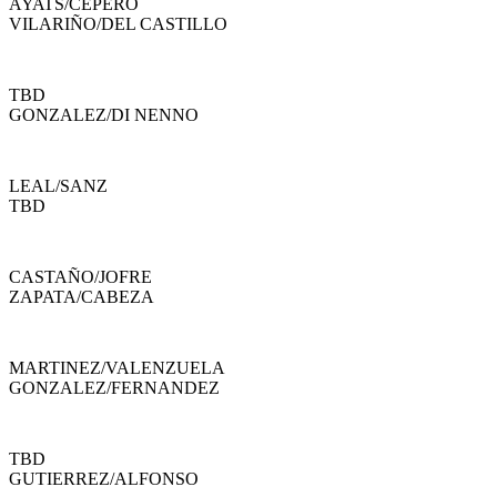
AYATS
/
CEPERO
VILARIÑO
/
DEL CASTILLO
TBD
GONZALEZ
/
DI NENNO
LEAL
/
SANZ
TBD
CASTAÑO
/
JOFRE
ZAPATA
/
CABEZA
MARTINEZ
/
VALENZUELA
GONZALEZ
/
FERNANDEZ
TBD
GUTIERREZ
/
ALFONSO