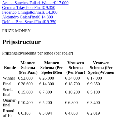
Ariana Sanchez Fallada
Winner
€ 17.000
Gemma Triay Pons
Final
€ 9.350
Federico Chingotto
Final
€ 14.300
Alejandro Galan
Final
€ 14.300
Delfina Brea Senesi
Final
€ 9.350
PRIZE MONEY
Prijsstructuur
Prijzengeldverdeling per ronde (per speler)
Mannen
Mannen
Vrouwen
Vrouwen
Ronde
Schema
Schema
(
Per
Schema
Schema
(
Per
(
Per Paar
)
Speler
)
Men
(
Per Paar
)
Speler
)
Women
Winner
€ 52.000
€ 26.000
€ 34.000
€ 17.000
Final
€ 28.600
€ 14.300
€ 18.700
€ 9.350
Semi-
€ 15.600
€ 7.800
€ 10.200
€ 5.100
final
Quarter-
€ 10.400
€ 5.200
€ 6.800
€ 3.400
final
Round
€ 6.188
€ 3.094
€ 4.038
€ 2.019
of 16